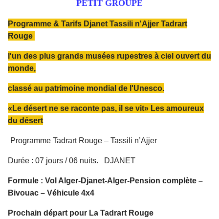
PETIT GROUPE
Programme & Tarifs Djanet Tassili n'Ajjer Tadrart
Rouge
l'un des plus grands musées rupestres à ciel ouvert du
monde,
classé au patrimoine mondial de l'Unesco.
«Le désert ne se raconte pas, il se vit» Les amoureux
du désert
Programme Tadrart Rouge – Tassili n’Ajjer
Durée : 07 jours / 06 nuits. DJANET
Formule : Vol Alger-Djanet-Alger-Pension complète –
Bivouac – Véhicule 4x4
Prochain départ pour La Tadrart Rouge