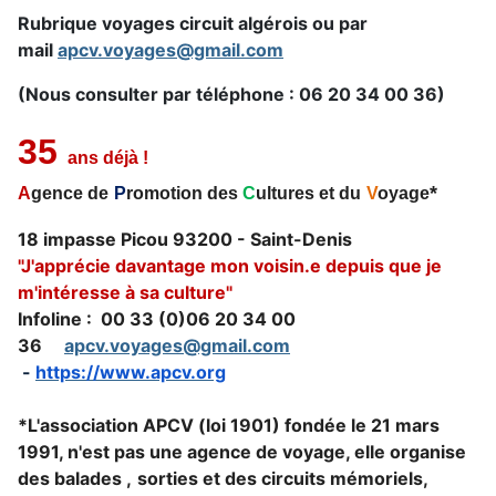
Rubrique voyages circuit algérois ou par
mail
apcv.voyages@gmail.com
(Nous consulter par téléphone : 06 20 34 00 36
)
35
ans déjà !
*
A
gence de
P
romotion des
C
ultures et du
V
oyage
18 impasse Picou 93200 - Saint-Denis
"J'apprécie davantage mon voisin.e depuis que je
m'intéresse à sa culture"
Infoline : 00 33 (0)06 20 34 00
36
apcv.voyages@gmail.com
-
https://www.apcv.org
*L'association APCV (loi 1901) fondée le 21 mars
1991, n'est pas une agence de voyage, elle organise
des balades ,
sorties et des circuits mémoriels,