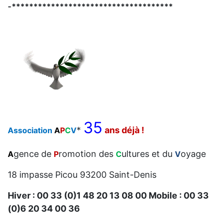
-*************************************
35
*
ans déjà !
Association
A
P
C
V
gence de
romotion des
ultures et du
oyage
A
P
C
V
18 impasse Picou 93200 Saint-Denis
Hiver : 00 33 (0)1 48 20 13 08 00 Mobile : 00 33
(0)6 20 34 00 36