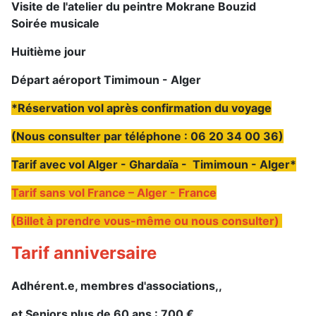
Visite de l'atelier du peintre Mokrane Bouzid
Soirée musicale
Huitième jour
Départ aéroport Timimoun - Alger
*Réservation vol après confirmation du voyage
(Nous consulter par téléphone : 06 20 34 00 36)
Tarif avec vol Alger - Ghardaïa - Timimoun - Alger*
Tarif sans vol France – Alger - France
(Billet à prendre vous-même ou nous consulter)
Tarif anniversaire
Adhérent.e, membres d'associations,
,
et Seniors plus de 60 ans : 700 €