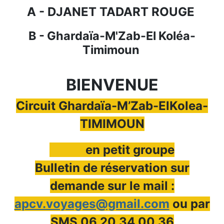
A - DJANET TADART ROUGE
B - Ghardaïa-M'Zab-El Koléa-
Timimoun
BIENVENUE
Circuit Ghardaïa-M’Zab-ElKolea-
TIMIMOUN
en petit groupe
Bulletin de réservation sur
demande sur le mail :
apcv.voyages@gmail.com
ou par
SMS 06 20 34 00 36