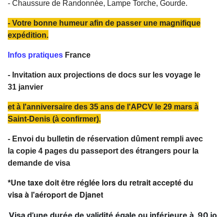
- Chaussure de Randonnée, Lampe Torche, Gourde.
- Votre bonne humeur afin de passer une magnifique
expédition.
Infos pratiques
France
- Invitation aux projections de docs sur les voyage le
31 janvier
et à l'anniversaire des 35 ans de l'APCV le 29 mars à
Saint-Denis (à confirmer).
- Envoi du bulletin de réservation dûment rempli avec
la copie 4 pages du passeport des étrangers pour la
demande de visa
Une taxe doit être réglée lors du retrait accepté du
*
visa à l'aéroport de Djanet
Visa d’une durée de validité égale ou inférieure à 90 j